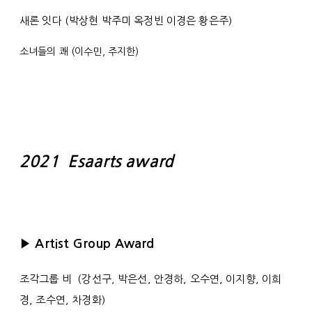
새론 잇다 (박상현 박주미 옥정빈 이경은 황은주)
소녀들의 쾌 (이수민, 주지한)
2021 Esaarts award
▶ Artist Group Award
조각그룹 비 (강선구, 박은선, 안경하, 오수연, 이지향, 이희
경, 조수연, 차경화)