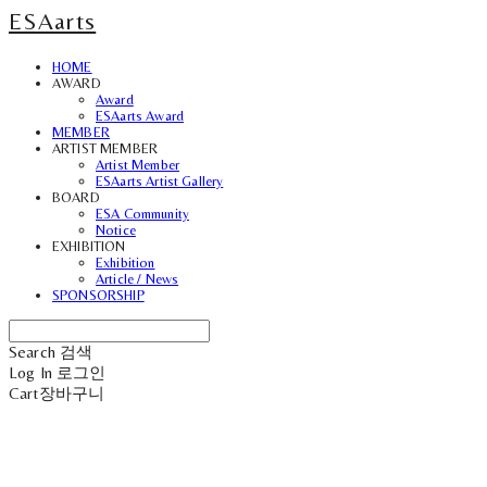
ESAarts
HOME
AWARD
Award
ESAarts Award
MEMBER
ARTIST MEMBER
Artist Member
ESAarts Artist Gallery
BOARD
ESA Community
Notice
EXHIBITION
Exhibition
Article / News
SPONSORSHIP
Search
검색
Log In
로그인
Cart
장바구니