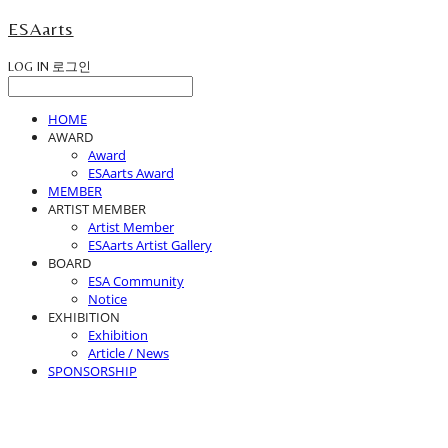
ESAarts
LOG IN
로그인
HOME
AWARD
Award
ESAarts Award
MEMBER
ARTIST MEMBER
Artist Member
ESAarts Artist Gallery
BOARD
ESA Community
Notice
EXHIBITION
Exhibition
Article / News
SPONSORSHIP