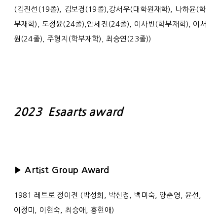
(김진선(19졸), 김보경(19졸),강서우(대학원재학), 나하윤(학
부재학), 도정윤(24졸),안세진(24졸), 이사빈(학부재학), 이서
원(24졸), 주형지(학부재학), 최승연(23졸))
2023 Esaarts award
▶ Artist Group Award
1981 레트로 정이전 (박성희, 박신정, 백미숙, 양춘영, 윤선,
이정미, 이현숙, 최승애, 홍현애)